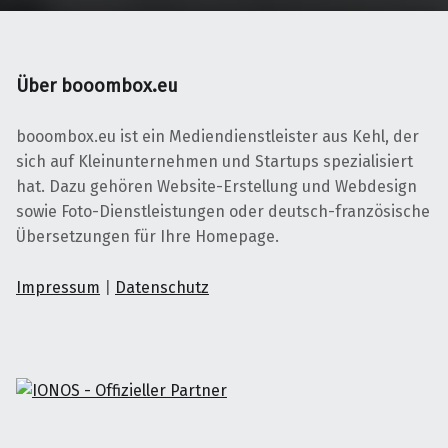
e
e
ö
ö
f
f
f
f
n
n
e
e
Über booombox.eu
t
t
)
)
booombox.eu ist ein Mediendienstleister aus Kehl, der
sich auf Kleinunternehmen und Startups spezialisiert
hat. Dazu gehören Website-Erstellung und Webdesign
sowie Foto-Dienstleistungen oder deutsch-französische
Übersetzungen für Ihre Homepage.
Impressum
|
Datenschutz